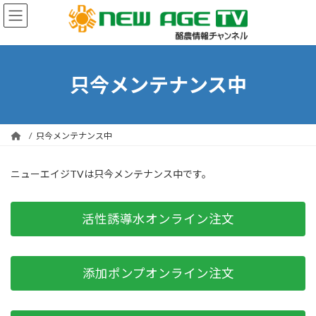
コ
ナ
ン
ビ
テ
ゲ
ン
ー
ツ
シ
へ
ョ
只今メンテナンス中
ス
ン
キ
に
ッ
移
プ
動
只今メンテナンス中
ニューエイジTVは只今メンテナンス中です。
活性誘導水オンライン注文
添加ポンプオンライン注文