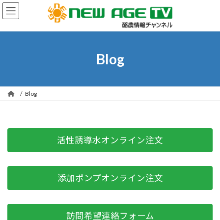
コ
ナ
ン
ビ
テ
ゲ
ン
ー
ツ
シ
へ
ョ
Blog
ス
ン
キ
に
ッ
移
プ
動
Blog
活性誘導水オンライン注文
添加ポンプオンライン注文
訪問希望連絡フォーム