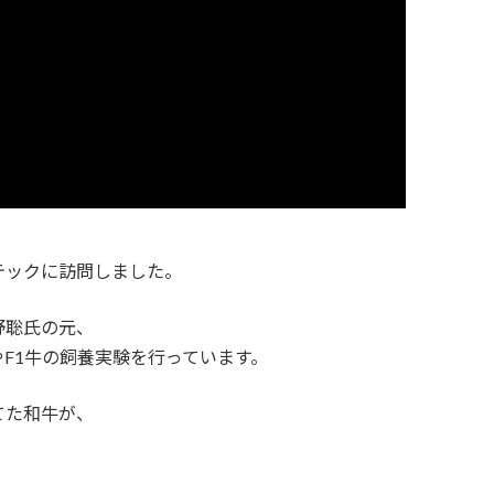
テックに訪問しました。
野聡氏の元、
F1牛の飼養実験を行っています。
てた和牛が、