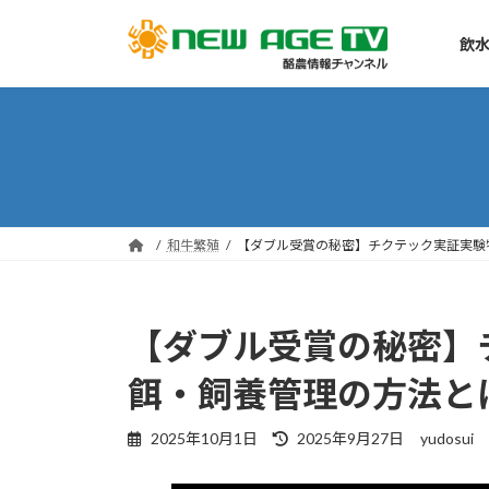
コ
ナ
ン
ビ
飲水
テ
ゲ
ン
ー
ツ
シ
へ
ョ
ス
ン
キ
に
ッ
移
和牛繁殖
【ダブル受賞の秘密】チクテック実証実験牧
プ
動
【ダブル受賞の秘密】
餌・飼養管理の方法とは
最
2025年10月1日
2025年9月27日
yudosui
終
更