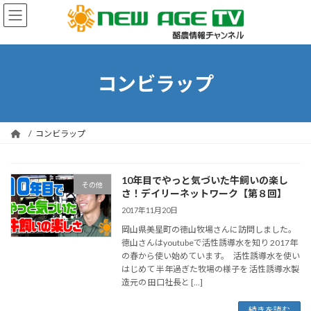
コ
ナ
ン
ビ
テ
ゲ
ン
ー
ツ
シ
へ
ョ
コンビラップ
ス
ン
キ
に
ッ
移
プ
動
コンビラップ
10年目でやっと気づいた牛飼いの楽し
その他
さ！デイリーネットワーク【第８回】
2017年11月20日
岡山県美星町の徳山牧場さんに訪問しました。
徳山さんはyoutubeで活性誘導水を知り 2017年
の春から使い始めています。 活性誘導水を使い
はじめて 半年過ぎた牧場の様子を 活性誘導水製
造元の 田口社長と […]
続きを読む