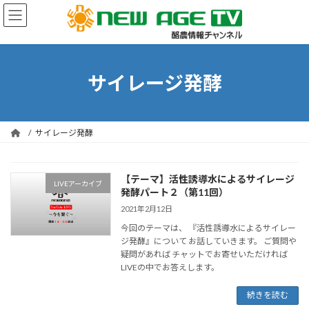
コ
ナ
ン
ビ
テ
ゲ
ン
ー
ツ
シ
へ
ョ
サイレージ発酵
ス
ン
キ
に
ッ
移
プ
動
サイレージ発酵
【テーマ】活性誘導水によるサイレージ
LIVEアーカイブ
発酵パート２（第11回）
2021年2月12日
今回のテーマは、 『活性誘導水によるサイレー
ジ発酵』について お話していきます。 ご質問や
疑問があれば チャットでお寄せいただければ
LIVEの中でお答えします。
続きを読む