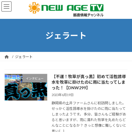
コ
ナ
ン
ビ
テ
ゲ
ン
ー
ツ
シ
へ
ョ
ジェラート
ス
ン
キ
に
ッ
移
プ
動
ジェラート
【不運！牧草が真っ黒】初めて活性誘導
インタビュー
水を牧草に掛けたのに雨に当たってしま
った！【DNW299】
2023年6月19日
静岡県の土井ファームさんに初訪問しました。
せっかく活性誘導水を掛けたのに雨に当たって
しまったようです。 多分、皆さんもご経験があ
ると思いますが、雨に濡れた牧草を丸めたらど
んなことになるか？ きっと想像に難しくないと
思い […]