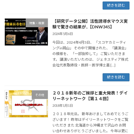
続きを読む
【研究データ公開】活性誘導水マウス実
特集・視察
験で驚きの結果が..【DNW345】
2024年5月6日
今回は、2024年4月5日、 「スコヤカミーティ
ングin岡山」 その中で開催された、 「講演会」
の模様を、 「一部抜粋して」 ご覧いただきま
す。 講演いただいたのは、 ジェネスティア株式
会社代表取締役・医師・医学博士嘉 […]
続きを読む
２０１８新年のご挨拶と重大発表！デイ
その他
リーネットワーク【第１４回】
2018年1月1日
２０１８年元旦。 新年あけましておめでとうご
ざいます！ 昨年はデイリーネットワークをご覧
いただき また 北海道から沖縄まで沢山の お問
い合わせありがとうございました。 今年は更に