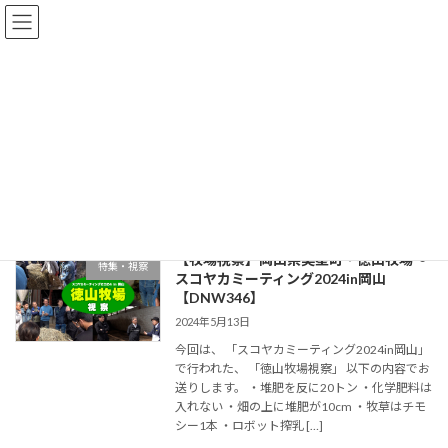
コ
ナ
ン
ビ
テ
ゲ
ン
ー
ツ
シ
へ
ョ
スコヤカミーティング
ス
ン
キ
に
ッ
移
プ
動
スコヤカミーティング
【牧場視察】岡山県美星町・徳山牧場～
特集・視察
スコヤカミーティング2024in岡山
【DNW346】
2024年5月13日
今回は、 「スコヤカミーティング2024in岡山」
で行われた、 「徳山牧場視察」 以下の内容でお
送りします。 ・堆肥を反に20トン ・化学肥料は
入れない ・畑の上に堆肥が10cm ・牧草はチモ
シー1本 ・ロボット搾乳 […]