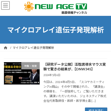
コ
ナ
ン
ビ
テ
ゲ
ン
ー
ツ
シ
へ
ョ
マイクロアレイ遺伝子発現解析
ス
ン
キ
に
ッ
移
プ
動
マイクロアレイ遺伝子発現解析
【研究データ公開】活性誘導水マウス実
特集・視察
験で驚きの結果が..【DNW345】
2024年5月6日
今回は、2024年4月5日、 「スコヤカミーティ
ングin岡山」 その中で開催された、 「講演会」
の模様を、 「一部抜粋して」 ご覧いただきま
す。 講演いただいたのは、 ジェネスティア株式
会社代表取締役・医師・医学博士嘉 […]
続きを読む