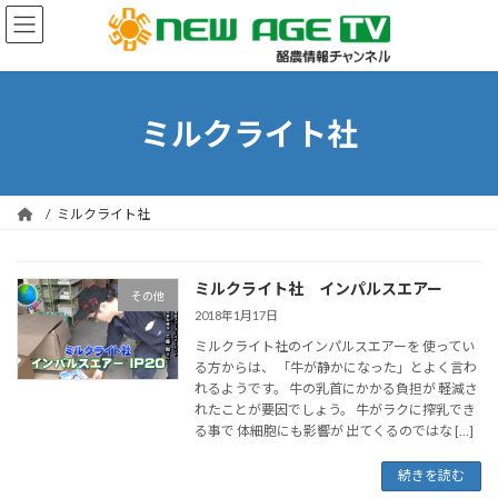
コ
ナ
ン
ビ
テ
ゲ
ン
ー
ツ
シ
へ
ョ
ミルクライト社
ス
ン
キ
に
ッ
移
プ
動
ミルクライト社
ミルクライト社 インパルスエアー
その他
2018年1月17日
ミルクライト社のインパルスエアーを 使ってい
る方からは、 「牛が静かになった」とよく言わ
れるようです。 牛の乳首にかかる負担が 軽減さ
れたことが要因でしょう。 牛がラクに搾乳でき
る事で 体細胞にも影響が 出てくるのではな […]
続きを読む