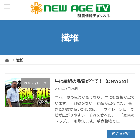
コ
ナ
ン
ビ
テ
ゲ
ン
ー
ツ
シ
へ
ョ
繊維
ス
ン
キ
に
ッ
移
プ
動
繊維
牛は繊維の品質が全て！【DNW361】
牧草サイレージ
2024年8月26日
年々、 夏の気温が高くなり、 牛にも影響が出て
います。 ・食欲がない ・病気が出る また、 暑
さと湿度が高いがために、 「サイレージに カ
ビが広がりやすい」 それを食べた、 「家畜の
トラブル」 も増えます。 草食動物で […]
続きを読む