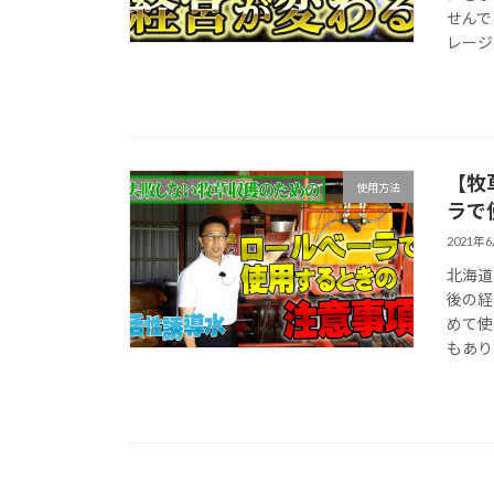
せんで
レージ 
【牧
使用方法
ラで
2021年
北海道
後の経
めて使
もありま