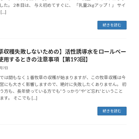
した。 2本目は、 与え初めてすぐに、 「乳量2kgアップ！」 サイ
[…]
続きを読む
草収穫失敗しないための】活性誘導水をロールベー
使用するときの注意事項【第193回】
6月7日
では間もなく１番牧草の収穫が始まりますが、この牧草収穫は今
営にも大きく影響しますので、絶対に失敗したくありません。 初
う方も、長年使っている方でも”うっかり”や”ど忘れ”ということ
す。 そこでも […]
続きを読む