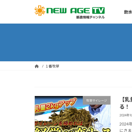
コ
ナ
ン
ビ
飲水
テ
ゲ
ン
ー
ツ
シ
へ
ョ
ス
ン
キ
に
ッ
移
１番牧草
プ
動
【乳
牧草サイレージ
る！
2024年
202
にきま