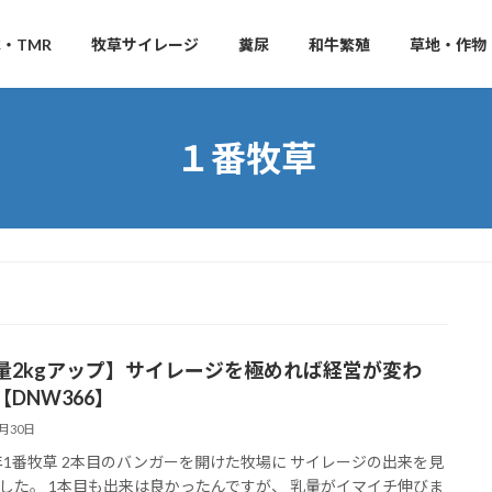
・TMR
牧草サイレージ
糞尿
和牛繁殖
草地・作物
１番牧草
量2kgアップ】サイレージを極めれば経営が変わ
【DNW366】
9月30日
4年1番牧草 2本目のバンガーを開けた牧場に サイレージの出来を見
した。 1本目も出来は良かったんですが、 乳量がイマイチ伸びま