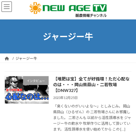
コ
ナ
ン
ビ
テ
ゲ
ン
ー
ツ
シ
へ
ョ
ジャージー牛
ス
ン
キ
に
ッ
移
プ
動
ジャージー牛
【堆肥は宝】全てが好循環！ただ心配な
インタビュー
のは・・・岡山県蒜山・二若牧場
【DNW327】
2023年12月25日
「臭くないのがいいよな～」としみじみ。 岡山
県蒜山（ひるぜん）の 二若牧場さんにお邪魔し
ました。 二若さんも 以前から活性誘導水を ジャ
ージー牛の飲水や 牧草作りに活用して頂いてい
ます。 活性誘導水を使い始めてから この […]