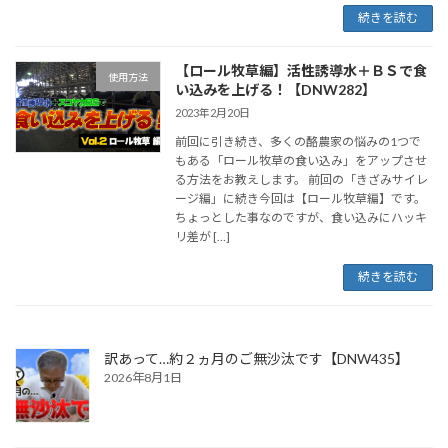
続きを読む
【ロール牧草編】活性誘導水＋ＢＳで食
使用方法
い込みを上げる！【DNW282】
2023年2月20日
前回に引き続き、多くの酪農家の悩みの1つで
もある「ロール牧草の食い込み」をアップさせ
る方法をお教えします。 前回の「きざみサイレ
ージ編」に続き今回は【ロール牧草編】です。
ちょっとした事なのですが、食い込みにハッキ
リ差が […]
続きを読む
訳あって…約２ヵ月のご無沙汰です【DNW435】
2026年8月1日