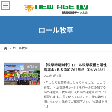
コ
ナ
ン
ビ
テ
ゲ
ン
ー
ツ
シ
へ
ョ
ロール牧草
ス
ン
キ
に
ッ
移
プ
動
ロール牧草
【牧草時期到来】ロール牧草収穫と活性
使用方法
誘導水+ＢＳ添加の注意点【DNW288】
2023年4月3日
4月に入り牧草時期に入ってきました。 ここで
再度、 ・活性誘導水+ＢＳをロールに添加する
時の注意点・牧草刈り入れ時の注意点 について
解説します。 長く使っている方も、使い始めて
間もない方も改めてご確認下さい。 牧草畑を持
[…]