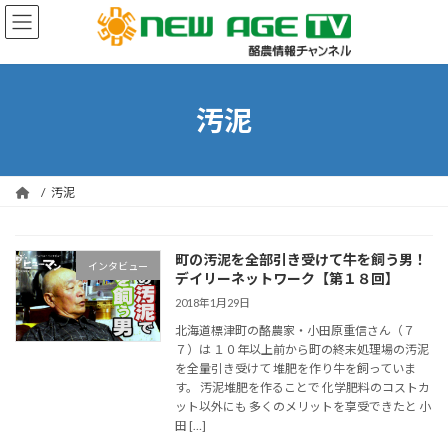
コ
ナ
ン
ビ
テ
ゲ
ン
ー
ツ
シ
へ
ョ
汚泥
ス
ン
キ
に
ッ
移
プ
動
汚泥
町の汚泥を全部引き受けて牛を飼う男！
インタビュー
デイリーネットワーク【第１８回】
2018年1月29日
北海道標津町の酪農家・小田原重信さん（７
７）は １０年以上前から町の終末処理場の汚泥
を全量引き受けて 堆肥を作り牛を飼っていま
す。 汚泥堆肥を作ることで 化学肥料のコストカ
ット以外にも 多くのメリットを享受できたと 小
田 […]