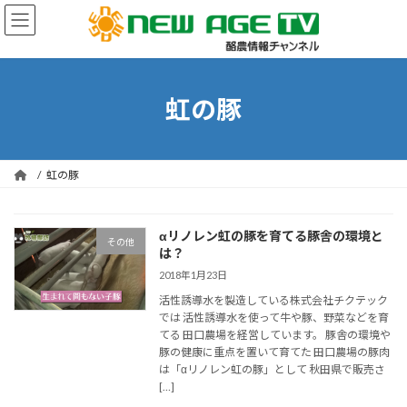
コ
ナ
ン
ビ
テ
ゲ
ン
ー
ツ
シ
へ
ョ
虹の豚
ス
ン
キ
に
ッ
移
プ
動
虹の豚
αリノレン虹の豚を育てる豚舎の環境と
その他
は？
2018年1月23日
活性誘導水を製造している株式会社チクテック
では 活性誘導水を使って牛や豚、野菜などを育
てる 田口農場を経営しています。 豚舎の環境や
豚の健康に重点を置いて育てた 田口農場の豚肉
は「αリノレン虹の豚」として 秋田県で販売さ
[…]