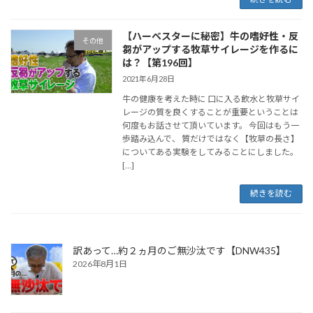
【ハーベスターに秘密】牛の嗜好性・反
その他
芻がアップする牧草サイレージを作るに
は？【第196回】
2021年6月28日
牛の健康を考えた時に 口に入る飲水と牧草サイ
レージの質を良くすることが重要ということは
何度もお話させて頂いています。 今回はもう一
歩踏み込んで、 質だけではなく【牧草の長さ】
についてある実験をしてみることにしました。
[…]
続きを読む
訳あって…約２ヵ月のご無沙汰です【DNW435】
2026年8月1日