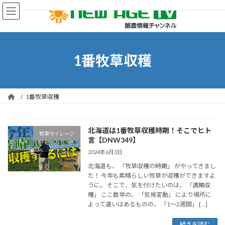
コ
ナ
ン
ビ
テ
ゲ
ン
ー
ツ
シ
へ
ョ
1番牧草収穫
ス
ン
キ
に
ッ
移
プ
動
1番牧草収穫
北海道は1番牧草収穫時期！そこでヒト
牧草サイレージ
言【DNW349】
2024年6月3日
北海道も、 「牧草収穫の時期」 がやってきまし
た！ 今年も素晴らしい牧草が収穫ができますよ
うに。 そこで、気を付けたいのは、 「適期収
穫」 ここ数年の、 「気候変動」 により場所に
よって違いはあるものの、 「1～2週間」 […]
続きを読む