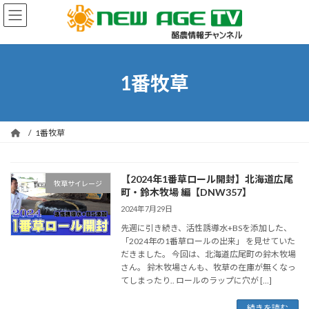
コ
ナ
ン
ビ
テ
ゲ
ン
ー
ツ
シ
へ
ョ
1番牧草
ス
ン
キ
に
ッ
移
プ
動
1番牧草
【2024年1番草ロール開封】北海道広尾
牧草サイレージ
町・鈴木牧場 編【DNW357】
2024年7月29日
先週に引き続き、活性誘導水+BSを添加した、
「2024年の1番草ロールの出来」 を見せていた
だきました。 今回は、北海道広尾町の鈴木牧場
さん。 鈴木牧場さんも、牧草の在庫が無くなっ
てしまったり.. ロールのラップに穴が […]
続きを読む