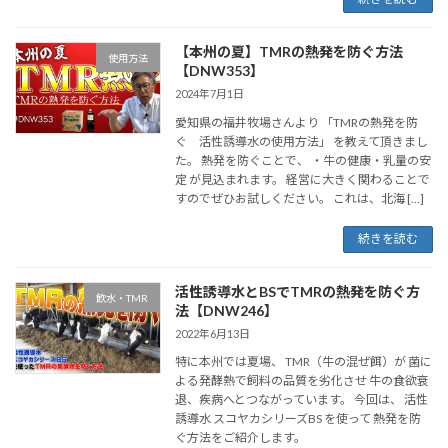
【本州の夏】TMRの熱発を防ぐ方法
使用方法
【DNW353】
2024年7月1日
愛知県の福井牧場さんより 「TMRの熱発を防
ぐ 活性誘導水の使用方法」 を教えて頂きまし
た。 熱発を防ぐことで、 ・牛の健康・乳量の安
定 が見込まれます。 経営に大きく関わることで
すのでぜひお試しください。 これは、北海 […]
続きを読む
活性誘導水とBSでTMRの熱発を防ぐ方
飲水・TMR
法【DNW246】
2022年6月13日
特に本州では夏場、 TMR（牛の混ぜ餌）が 菌に
よる発酵熱で飼料の品質を劣化させ 牛の食欲衰
退、疾病へとつながっています。 今回は、 活性
誘導水 スコヤカシリーズBS を使って 熱発を防
ぐ方法をご紹介します。