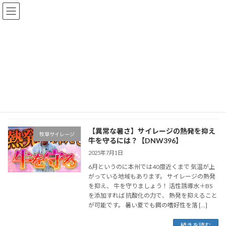
コ
ナ
ン
ビ
テ
ゲ
ン
ー
ツ
シ
へ
ョ
熱発
ス
ン
キ
に
ッ
移
プ
動
熱発
【異常な暑さ】サイレージの熱発を抑え
牧草サイレージ
牛を守るには？【DNW396】
2025年7月1日
6月というのに本州では40度近くまで 気温が上
がっている地域もあります。 サイレージの熱発
を抑え、 牛を守りましょう！ 活性誘導水＋BS
を添加すれば 抗酸化の力で、 熱発を抑えること
が可能です。 暑い夏でも餌の嗜好性を落 […]
続きを読む