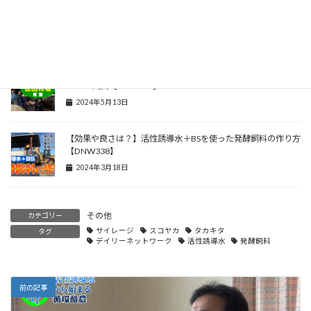
発酵堆肥は宝物！食べさせた餌の結果は？【DNW355】
2024年7月15日
【牧場視察】岡山県美星町・徳山牧場～スコヤカミーティング
2024in岡山【DNW346】
2024年5月13日
【効果や良さは？】活性誘導水＋BSを使った発酵飼料の作り方
【DNW338】
2024年3月18日
その他
カテゴリー
サイレージ
スコヤカ
タカキタ
タグ
デイリーネットワーク
活性誘導水
発酵飼料
前の記事