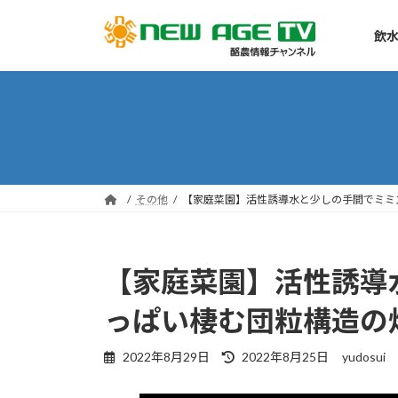
コ
ナ
ン
ビ
飲水
テ
ゲ
ン
ー
ツ
シ
へ
ョ
ス
ン
キ
に
ッ
移
その他
【家庭菜園】活性誘導水と少しの手間でミミズ
プ
動
【家庭菜園】活性誘導
っぱい棲む団粒構造の畑
最
2022年8月29日
2022年8月25日
yudosui
終
更