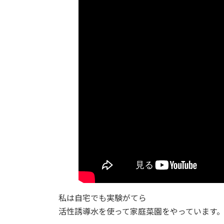
新
日
時
:
私は自宅でも実験がてら
活性誘導水を使って家庭菜園をやっています