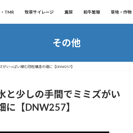
・TMR
牧草サイレージ
糞尿
和牛繁殖
草地・作物
その他
がいっぱい棲む団粒構造の畑に【DNW257】
水と少しの手間でミミズがい
に【DNW257】