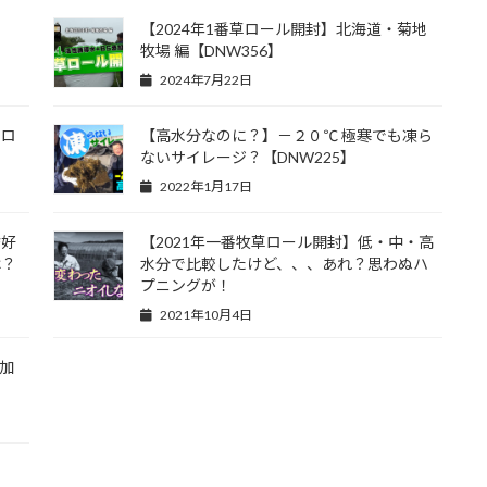
【2024年1番草ロール開封】北海道・菊地
牧場 編【DNW356】
2024年7月22日
でロ
【高水分なのに？】－２０℃ 極寒でも凍ら
ないサイレージ？【DNW225】
2022年1月17日
嗜好
【2021年一番牧草ロール開封】低・中・高
は？
水分で比較したけど、、、あれ？思わぬハ
プニングが！
2021年10月4日
加