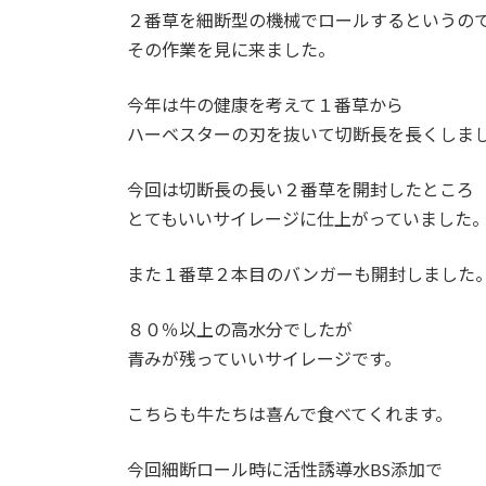
２番草を細断型の機械でロールするというの
その作業を見に来ました。
今年は牛の健康を考えて１番草から
ハーベスターの刃を抜いて切断長を長くしま
今回は切断長の長い２番草を開封したところ
とてもいいサイレージに仕上がっていました
また１番草２本目のバンガーも開封しました
８０％以上の高水分でしたが
青みが残っていいサイレージです。
こちらも牛たちは喜んで食べてくれます。
今回細断ロール時に活性誘導水BS添加で