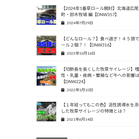
【2024年1番草ロール開封】北海道広尾
町・鈴木牧場 編【DNW357】
2024年7月29日
【どんなロール？】食べ過ぎ！４５頭
ール２個？！【DNW316】
2023年10月16日
【切断長を長くした牧草サイレージ】
性・乳量・疾病・繁殖など牛への影響
【DNW224】
2022年1月10日
【１年経ってもこの色】活性誘導水を添
した牧草サイレージの特徴とは？
2021年6月14日