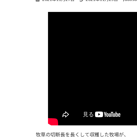
終
更
新
日
時
:
牧草の切断長を長くして収穫した牧場が、