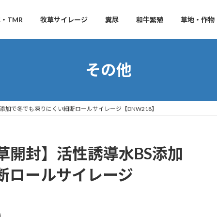
・TMR
牧草サイレージ
糞尿
和牛繁殖
草地・作物
その他
添加で冬でも凍りにくい細断ロールサイレージ【DNW218】
草開封】活性誘導水BS添加
断ロールサイレージ
i