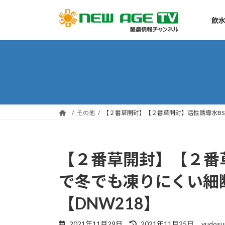
コ
ナ
ン
ビ
飲水
テ
ゲ
ン
ー
ツ
シ
へ
ョ
ス
ン
キ
に
ッ
移
その他
【２番草開封】【２番草開封】活性誘導水BS
プ
動
【２番草開封】【２番
で冬でも凍りにくい細
【DNW218】
最
2021年11月29日
2021年11月25日
yudosu