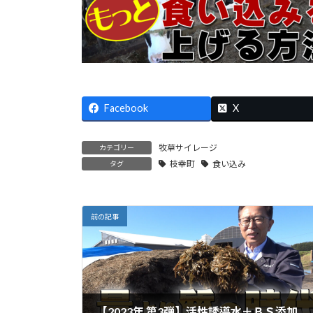
Facebook
X
牧草サイレージ
カテゴリー
枝幸町
食い込み
タグ
前の記事
【2023年 第3弾】活性誘導水＋ＢＳ添加サイレージの出来は？質より量の時代【DNW317】