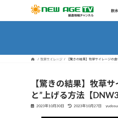
コ
ナ
ン
ビ
飲水
テ
ゲ
ン
ー
ツ
シ
へ
ョ
ス
ン
キ
に
ッ
移
牧草サイレージ
【驚きの結果】牧草サイレージの食い
プ
動
【驚きの結果】牧草サ
と”上げる方法【DNW3
最
2023年10月30日
2023年10月27日
yudosu
終
更