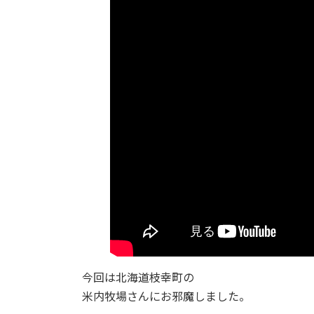
新
日
時
:
今回は北海道枝幸町の
米内牧場さんにお邪魔しました。