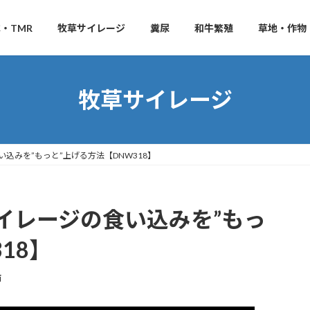
・TMR
牧草サイレージ
糞尿
和牛繁殖
草地・作物
牧草サイレージ
込みを”もっと”上げる方法【DNW318】
イレージの食い込みを”もっ
18】
i