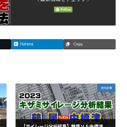
Hatena
Copy
次の記事
【サイレージ分析結果】鶴居ＶＳ中標津！刈り取り日が同じなのに？！【DNW319】