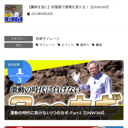
【糞尿を宝に】好循環で環境を変える！【DNW309】
2023年8月28日
牧草サイレージ
カテゴリー
サイレージ
土づくり
畑作り
糞尿
タグ
前の記事
激動の時代に負けない3つのカギ-Part1【DNW368】
2024年10月14日