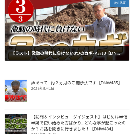
次の記事
【ラスト】激動の時代に負けない3つのカギ-Part3【DNW370】
2024年10月28日
訳あって…約２ヵ月のご無沙汰です【DNW435】
2026年8月1日
【訪問＆インタビューダイジェスト】はじめは半信
半疑で使い始めた方ばかり…どんな事が起こったの
か？お話を聞きに行きました！【DNW434】