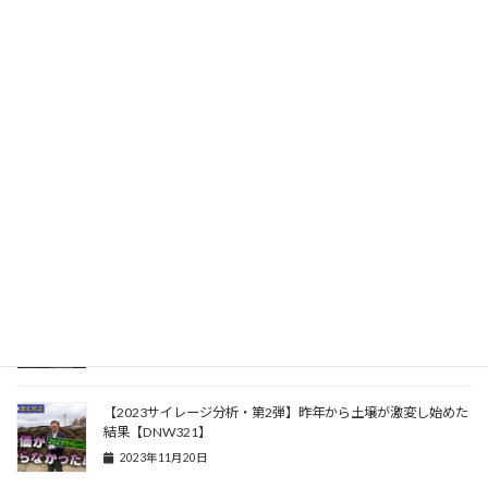
牛は繊維の品質が全て！【DNW361】
2024年8月26日
糞尿を見直そう！良い水・良い餌から出来る堆肥は宝物
【DNW358】
2024年8月5日
発酵堆肥は宝物！食べさせた餌の結果は？【DNW355】
2024年7月15日
【初訪問】全く臭くない牛舎と史上最高サイレージ
【DNW335】
2024年2月26日
【2023サイレージ分析・第2弾】昨年から土壌が激変し始めた
結果【DNW321】
2023年11月20日