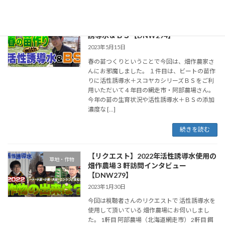
【ビート＆玉ねぎ】春の苗作りwith活性
草地・作物
誘導水＆ＢＳ【DNW294】
2023年5月15日
春の苗つくりということで今回は、畑作農家さ
んにお邪魔しました。 １件目は、ビートの苗作
りに活性誘導水＋スコヤカシリーズＢＳをご利
用いただいて４年目の網走市・阿部農場さん。
今年の苗の生育状況や活性誘導水＋ＢＳの添加
濃度な […]
続きを読む
【リクエスト】2022年活性誘導水使用の
草地・作物
畑作農場３軒訪問インタビュー
【DNW279】
2023年1月30日
今回は視聴者さんのリクエストで 活性誘導水を
使用して頂いている 畑作農場にお伺いしまし
た。 1軒目 阿部農場（北海道網走市） 2軒目 餌