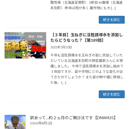
取牧場（北海道足寄町） 3軒目 W農場（北海道
本別町） 昨年は雨が多く 農作物にも大 […]
続きを読む
【３年目】玉ねぎに活性誘導水を添加し
草地・作物
たらどうなった？【第189回】
2021年5月10日
今年も活性誘導水を玉ねぎの苗に添加していた
だいている北海道本別町の野菜農家さんにお邪
魔しました。 今年で活性誘導水を添加し始めて
３年目ですが、苗や作物にどのような変化が出
てきたのでしょうか？ また苗の時や畑に移植し
た後、 […]
続きを読む
訳あって…約２ヵ月のご無沙汰です【DNW435】
2026年8月1日