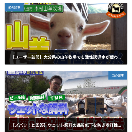
前の記事
【ユーザー訪問】大分県の山羊牧場でも活性誘導水が使われていた！【DNW293】
2023年5月8日
次の記事
【ズバッ！と回答】ウェット飼料の品質低下を防ぎ嗜好性を上げる活性誘導水＋BSの使用方法【DNW295】