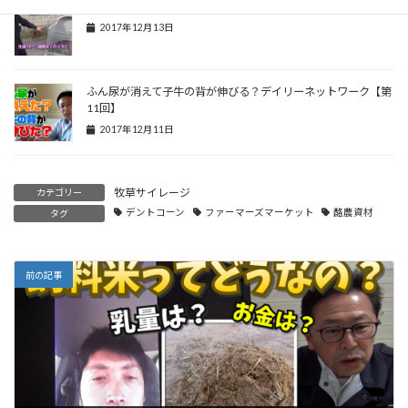
軽くて移動もラクラクなオープントップハッチ
2017年12月13日
ふん尿が消えて子牛の背が伸びる？デイリーネットワーク【第
11回】
2017年12月11日
牧草サイレージ
カテゴリー
デントコーン
ファーマーズマーケット
酪農資材
タグ
前の記事