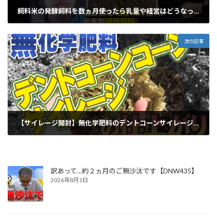
飼料米の発酵飼料を数ヵ月使ったら乳量や経営はどうなった？
2022年4月4日
次の記事
【サイレージ開封】無化学肥料のデントコーンサイレージに活性誘導水を添加したらどうなった？【DNW238】
2022年4月18日
訳あって…約２ヵ月のご無沙汰です【DNW435】
2026年8月1日