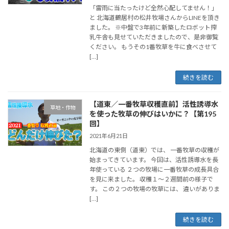
「雷雨に当たったけど全然心配してません！」
と 北海道鶴居村の松井牧場さんからLINEを頂き
ました。 ※中盤で3年前に新築したロボット搾
乳牛舎も見せていただきましたので、是非御覧
ください。 もうその1番牧草を牛に食べさせて
[…]
続きを読む
【道東／一番牧草収穫直前】活性誘導水
草地・作物
を使った牧草の伸びはいかに？【第195
回】
2021年6月21日
北海道の東側（道東）では、 一番牧草の収穫が
始まってきています。 今回は、活性誘導水を長
年使っている ２つの牧場に一番牧草の成長具合
を見に来ました。 収穫１～２週間前の様子で
す。 この２つの牧場の牧草には、 違いがありま
[…]
続きを読む