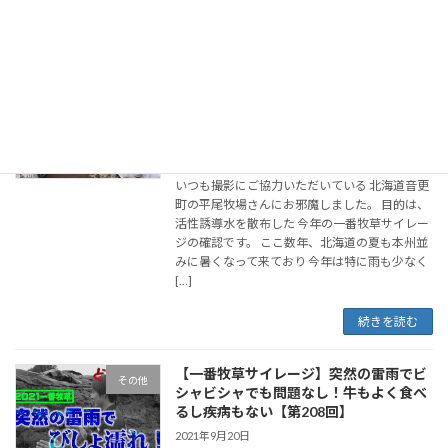
[…]
続きを読む
【驚きの分析数値】暑い夏でも食べるサ
その他
イレージに！活性誘導水を散布した一番
牧草を開封！【第209回】
2021年9月27日
いつも撮影にご協力いただいている 北海道音更
町の平尾牧場さんにお邪魔しました。 目的は、
活性誘導水を散布した 今年の一番牧草サイレー
ジの確認です。 ここ数年、北海道の夏も本州並
みに暑くなって来ており 今年は特に雨も少なく
[…]
続きを読む
【一番牧草サイレージ】突然の雷雨でビ
その他
シャビシャでも問題なし！牛もよく食べ
るし疾病もない【第208回】
2021年9月20日