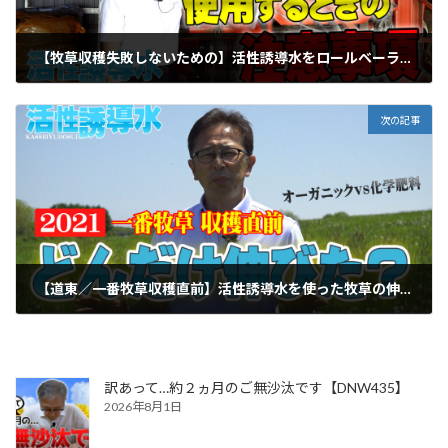
【牧草収穫失敗しないための】活性誘導水をロールベーラで使用するときの注意事項【第193回】
2021年6月7日
次の記事
【道東／一番牧草収穫直前】活性誘導水を使った牧草の伸びはいかに？【第195回】
2021年6月21日
訳あって…約２ヵ月のご無沙汰です【DNW435】
2026年8月1日