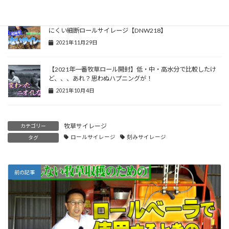
【２番草開封】【２番草開封】活性誘導水BS添加で冬でも凍り
にくい細断ロールサイレージ【DNW218】
2021年11月29日
【2021年一番牧草ロール開封】低・中・高水分で比較したけ
ど、、、あれ？思わぬハプニングが！
2021年10月4日
牧草サイレージ
カテゴリー
ロールサイレージ
刻みサイレージ
タグ
前の記事