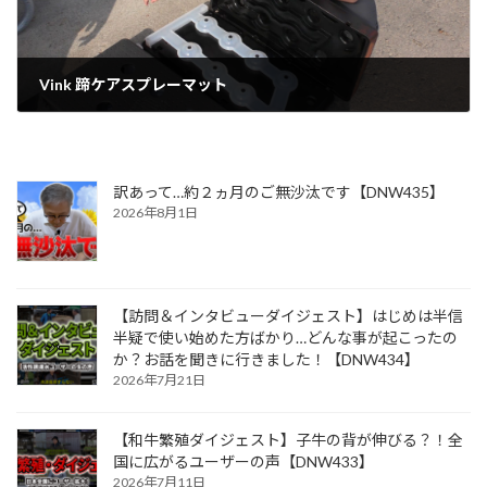
Vink 蹄ケアスプレーマット
2017年10月16日
訳あって…約２ヵ月のご無沙汰です【DNW435】
2026年8月1日
【訪問＆インタビューダイジェスト】はじめは半信
半疑で使い始めた方ばかり…どんな事が起こったの
か？お話を聞きに行きました！【DNW434】
2026年7月21日
【和牛繁殖ダイジェスト】子牛の背が伸びる？！全
国に広がるユーザーの声【DNW433】
2026年7月11日